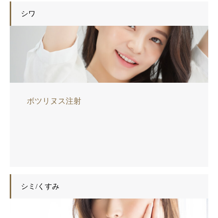
シワ
ボツリヌス注射
シミ/くすみ